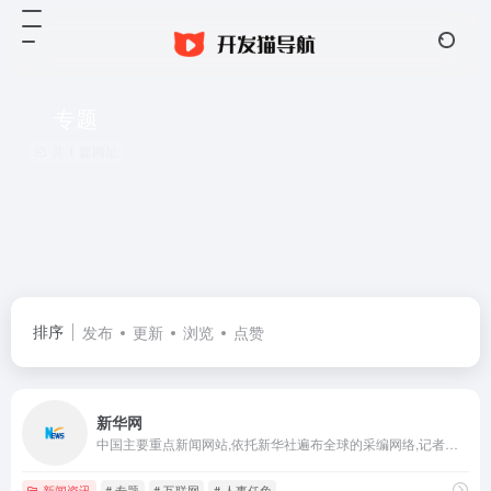
专题
共 1 篇网址
排序
发布
更新
浏览
点赞
新华网
中国主要重点新闻网站,依托新华社遍布全球的采编网络,记者遍布世界100多个国家和地区,地方频道分布全国31个省市自治区,每天24小时同时使用6种语言滚动发稿,权威、准确、及时播发国内外重要新闻和重大突发事件,受众覆盖200多个国家和地区,发展论坛是全球知名的中文论坛。
新闻资讯
# 专题
# 互联网
# 人事任免