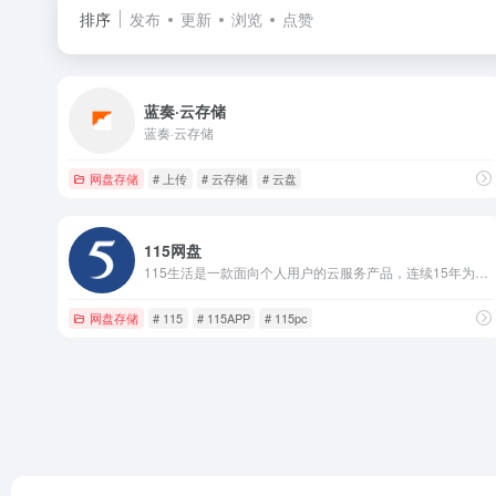
排序
发布
更新
浏览
点赞
蓝奏·云存储
蓝奏·云存储
网盘存储
# 上传
# 云存储
# 云盘
115网盘
115生活是一款面向个人用户的云服务产品，连续15年为上亿用户提供海量信息化数据的安全存储服务，可实现多端同步与文件快速存取。同时提供智能管理、多维社交、生活服务等功能，是一款安全可靠、高效智能的数字化生活产品
网盘存储
# 115
# 115APP
# 115pc