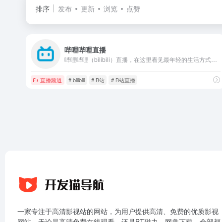
排序
发布
更新
浏览
点赞
哔哩哔哩直播
哔哩哔哩（bilibili）直播，在这里看见最年轻的生活方式，学习、游戏、电竞、宅舞、唱见、绘画、美食等等应有尽有，快来捕捉你最喜欢的up主最真实的一面吧！
直播频道
# bilibili
# B站
# B站直播
一家专注于高清影视站的网站，为用户提供高清、免费的优质影视
网站，无论是高清免费在线观看，还是BT磁力、网盘下载，全部都