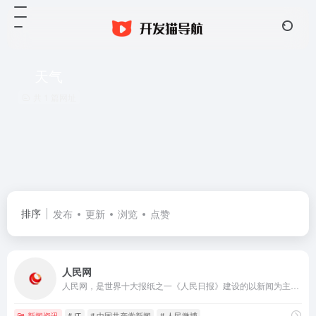
天气
共 1 篇网址
排序
发布
更新
浏览
点赞
人民网
人民网，是世界十大报纸之一《人民日报》建设的以新闻为主的大型网上信息发布平台，也是互联网上最大的中文和多语种新闻网站之一。作为国家重点新闻网站，人民网以新闻报道的权威性、及时性、多样性和评论性为特色，在网民中树立起了“权威媒体、大众网站”的形象。
新闻资讯
# IT
# 中国共产党新闻
# 人民微博