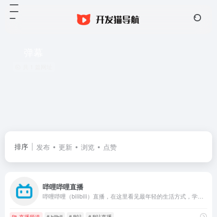
弹幕
共 1 篇网址
排序
发布
更新
浏览
点赞
哔哩哔哩直播
哔哩哔哩（bilibili）直播，在这里看见最年轻的生活方式，学习、游戏、电竞、宅舞、唱见、绘画、美食等等应有尽有，快来捕捉你最喜欢的up主最真实的一面吧！
直播频道
# bilibili
# B站
# B站直播