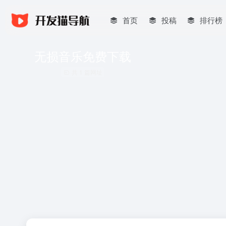
首页
投稿
排行榜
无损音乐免费下载
共 1 篇网址