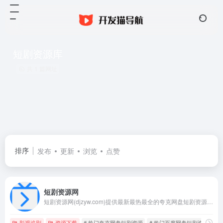
短剧资源库
共 1 篇网址
排序
发布
更新
浏览
点赞
短剧资源网
短剧资源网(djzyw.com)提供最新最热最全的夸克网盘短剧资源、百度网盘短剧资源，所有短剧资源经网盘索引系统自动爬取，您只需要通过短剧名关键词，即可搜索相关短剧的网盘资源啦！
影视追剧
资源下载
# 热门夸克网盘短剧资源
# 热门百度网盘短剧资源
#