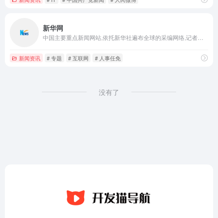
新华网
中国主要重点新闻网站,依托新华社遍布全球的采编网络,记者遍布世界100多个国家和地区,地方频道分布全国31个省市自治区,每天24小时同时使用6种语言滚动发稿,权威、准确、及时播发国内外重要新闻和重大突发事件,受众覆盖200多个国家和地区,发展论坛是全球知名的中文论坛。
新闻资讯
# 专题
# 互联网
# 人事任免
没有了