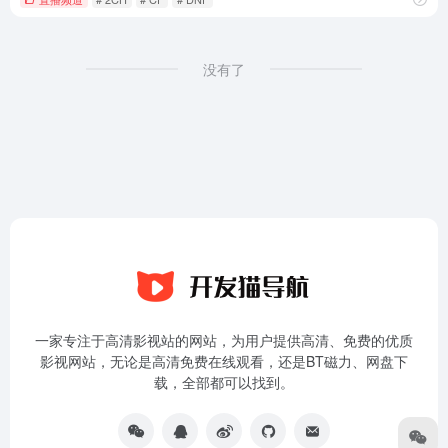
没有了
一家专注于高清影视站的网站，为用户提供高清、免费的优质
影视网站，无论是高清免费在线观看，还是BT磁力、网盘下
载，全部都可以找到。