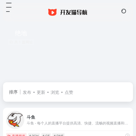
绝地
共 1 篇网址
排序
发布
更新
浏览
点赞
斗鱼
斗鱼 - 每个人的直播平台提供高清、快捷、流畅的视频直播和游戏赛事直播服务，包含英雄联盟lol直播、穿越火线cf直播、dota2直播、美女直播等各类热门游戏赛事直播和各种名家大神游戏直播，内容丰富，推送及时，带给你不一样的视听体验，一切尽在斗鱼 - 每个人的直播平台。
直播频道
# 2CH
# CF
# DNF