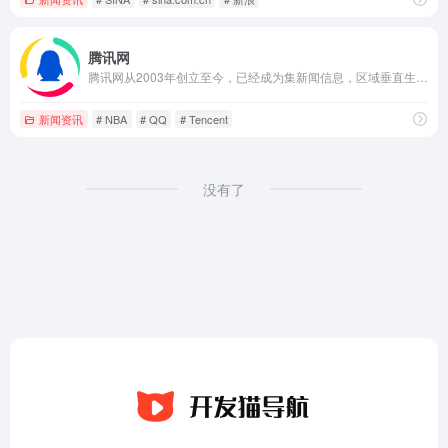
腾讯网
腾讯网从2003年创立至今，已经成为集新闻信息，区域垂直生活服务、社会化媒体资讯和产品为一体的互联网媒体平台。腾讯网下设新闻、科技、财经、娱乐、体育、汽车、时尚等多个频道，充分满足用户对不同类型资讯的需求。同时专注不同领域内容，打造精品栏目，并顺应技术发展趋势，推出网络直播等创新形式，改变了用户获取资讯的方式和习惯。
新闻资讯
# NBA
# QQ
# Tencent
没有了