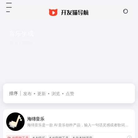
音乐生成
共 2 篇网址
排序
发布
更新
浏览
点赞
海绵音乐
海绵音乐是一款 AI 音乐创作产品，输入一句话灵感或者歌词，即可快速生成音乐，最大限度拉近每个人同音乐创作的距离。同时，海绵音乐提供了丰富的自定义功能，让每个人都可以一键创作属于自己的 AI 音乐。在这个过程中，偶遇惊喜，发现更多可能，为你打造耳目一新的音乐创作体验。通过 DeepSeek 大模型智能生成优质歌词，一键导入海绵音乐 AI 即刻生成完整歌曲。支持AI写词/作曲/编曲全流程，提供从文本到旋律、从灵感画面到BGM的智能音乐创作体验，音乐人、视频创作者、广告营销的智能创作首选平台。
AI音频工具
# AI音乐
# AI音频工具
# 文本转语音