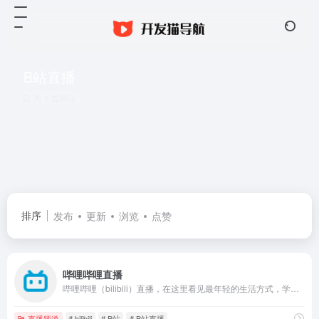
B站直播
共 1 篇网址
排序
发布
更新
浏览
点赞
哔哩哔哩直播
哔哩哔哩（bilibili）直播，在这里看见最年轻的生活方式，学习、游戏、电竞、宅舞、唱见、绘画、美食等等应有尽有，快来捕捉你最喜欢的up主最真实的一面吧！
直播频道
# bilibili
# B站
# B站直播