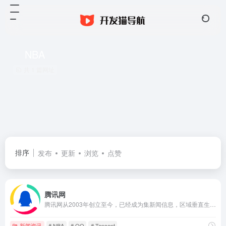
NBA
共 1 篇网址
排序
发布
更新
浏览
点赞
腾讯网
腾讯网从2003年创立至今，已经成为集新闻信息，区域垂直生活服务、社会化媒体资讯和产品为一体的互联网媒体平台。腾讯网下设新闻、科技、财经、娱乐、体育、汽车、时尚等多个频道，充分满足用户对不同类型资讯的需求。同时专注不同领域内容，打造精品栏目，并顺应技术发展趋势，推出网络直播等创新形式，改变了用户获取资讯的方式和习惯。
新闻资讯
# NBA
# QQ
# Tencent