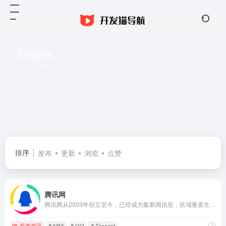
Tencent
共 1 篇网址
排序
发布
更新
浏览
点赞
腾讯网
腾讯网从2003年创立至今，已经成为集新闻信息，区域垂直生活服务、社会化媒体资讯和产品为一体的互联网媒体平台。腾讯网下设新闻、科技、财经、娱乐、体育、汽车、时尚等多个频道，充分满足用户对不同类型资讯的需求。同时专注不同领域内容，打造精品栏目，并顺应技术发展趋势，推出网络直播等创新形式，改变了用户获取资讯的方式和习惯。
新闻资讯
# NBA
# QQ
# Tencent