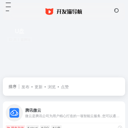
U盘
共 1 篇网址
排序
发布
更新
浏览
点赞
腾讯微云
微云是腾讯公司为用户精心打造的一项智能云服务, 您可以通过微云方便地在手机和电脑之间同步文件、推送照片和传输数据。
网盘存储
# cloud
# QQ
# U盘