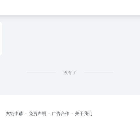
lligence
没有了
友链申请
免责声明
广告合作
关于我们