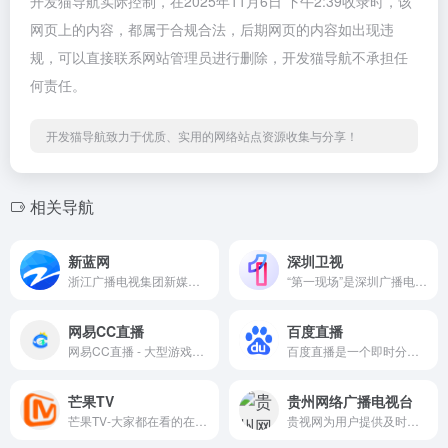
开发猫导航实际控制，在2025年11月6日 下午2:39收录时，该
网页上的内容，都属于合规合法，后期网页的内容如出现违
规，可以直接联系网站管理员进行删除，开发猫导航不承担任
何责任。
开发猫导航致力于优质、实用的网络站点资源收集与分享！
相关导航
新蓝网
深圳卫视
浙江广播电视集团新媒体，整合浙江卫视在内的18个广播电视频道的优势资源， 打造“浙江第一视频门户”，为网民提供互联网、通信网、电视网三网融合、无缝衔接的新媒体优质服务。
“第一现场”是深圳广播电影电视集团官方客户端，突出新闻资讯、媒体服务、用户互动、数智应用四大功能，集全媒体内容集纳、产品分发、活动交互于一体，多场景应用，多维度链接智慧生活的入口，是深圳城市生活服务的移动门户和传播深圳形象的城市名片。
网易CC直播
百度直播
网易CC直播 - 大型游戏娱乐直播平台
百度直播是一个即时分享新知、经验、见识，陪伴用户收获与成长的直播平台。
芒果TV
贵州网络广播电视台
芒果TV-大家都在看的在线视频网站-热门综艺最新电影电视剧在线观看
贵视网为用户提供及时、全面的贵州广播电视台各类资讯和视频/音频在线点播及直播服务，网站同时还建设有内容覆盖国际新闻、国内新闻、贵州省内新闻等多个方面的专业新闻频道和播客、博客、论坛等自由互动交流空间。