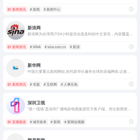
新闻资讯
# 新闻
# 新闻中心
新浪网
新浪网为全球用户24小时提供全面及时的中文资讯，内容覆盖国内外突发新闻事件、体坛赛事、娱乐时尚、产业资讯、实用信息等，设有新闻、体育、娱乐、财经、科技、房产、汽车等30多个内容频道，同时开设博客、视频、论坛等自由互动交流空间。
新闻资讯
# SINA
# sina.com.cn
# 新浪
新华网
中国主要重点新闻网站,依托新华社遍布全球的采编网络,记者遍布世界100多个国家和地区,地方频道分布全国31个省市自治区,每天24小时同时使用6种语言滚动发稿,权威、准确、及时播发国内外重要新闻和重大突发事件,受众覆盖200多个国家和地区,发展论坛是全球知名的中文论坛。
新闻资讯
# 专题
# 互联网
# 人事任免
深圳卫视
“第一现场”是深圳广播电影电视集团官方客户端，突出新闻资讯、媒体服务、用户互动、数智应用四大功能，集全媒体内容集纳、产品分发、活动交互于一体，多场景应用，多维度链接智慧生活的入口，是深圳城市生活服务的移动门户和传播深圳形象的城市名片。
直播频道
# 城市政务
# 新闻
# 新闻短视频
网易新闻