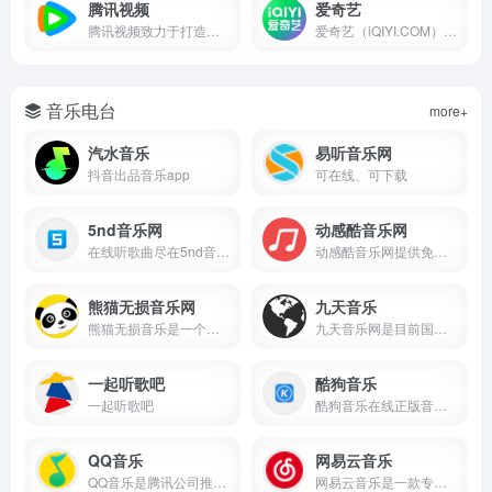
腾讯视频
爱奇艺
腾讯视频致力于打造中国领先的在线视频媒体平台，以丰富的内容、极致的观看体验、便捷的登录方式、多平台无缝应用体验以及快捷分享的产品特性，主要满足用户在线观看视频的需求。
爱奇艺（iQIYI.COM）是拥有海量、优质、高清的网络视频的大型视频网站，专业的网络视频播放平台。爱奇艺影视内容丰富多元，涵盖电影、电视剧、动漫、综艺、生活、音乐、搞笑、财经、军事、体育、片花、资讯、微电影、儿童、母婴、教育、科技、时尚、原创、公益、游戏、旅游、拍客、汽车、纪录片、爱奇艺自制剧等剧目。视频播放清晰流畅，操作界面简单友好，真正为用户带来“悦享品质”的在线观看体验。
音乐电台
more+
汽水音乐
易听音乐网
抖音出品音乐app
可在线、可下载
5nd音乐网
动感酷音乐网
在线听歌曲尽在5nd音乐网
动感酷音乐网提供免费音乐下载，歌曲下载。是全网最新最全的无损音乐免费下载和mp3歌曲免费下载的无损音乐网站，致力于做全网最好的无损音乐免费下载网站。
熊猫无损音乐网
九天音乐
熊猫无损音乐是一个专注无损音乐下载与mp3免费下载的平台，熊猫无损音乐网为音乐爱好者提供资源分享与交流空间
九天音乐网是目前国内最悠久的音乐服务品牌，为用户提供高品质音乐免费试听、正版音乐下载、MV观看、唱片购买。平台汇聚了众多优质音乐人和歌手，拥有流行、民谣、电子、摇滚等十多个流派的原创音乐作品。
一起听歌吧
酷狗音乐
一起听歌吧
酷狗音乐在线正版音乐网站，为您提供酷狗音乐播放器下载 、在线音乐试听下载，提供听书、长音频、频道、听小说和MV播放服务。酷狗音乐，就是歌多！小说相声也很多！场景音乐也很多！
QQ音乐
网易云音乐
QQ音乐是腾讯公司推出的一款网络音乐服务产品，海量音乐在线试听、新歌热歌在线首发、歌词翻译、手机铃声下载、高品质无损音乐试听、海量无损曲库、正版音乐下载、空间背景音乐设置、MV观看等，是互联网音乐播放和下载的优选。
网易云音乐是一款专注于发现与分享的音乐产品，依托专业音乐人、DJ、好友推荐及社交功能，为用户打造全新的音乐生活。