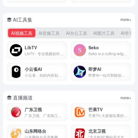
AI工具集
more+
AI视频工具
AI音频工具
AI办公工具
AI图片工具
AI学习
LibTV
Seko
LibTV - 专业视频创作工具
Seko is a cutting-edge AI video generation platform. Transform ideas into stunning professional videos with advanced AI. Join thousands of creators worldwide.
小云雀AI
即梦AI
小云雀，你的内容创作Agent，只需一句指令，小云雀主动思考、智能执行，快速生成爆款视频与图片，一站式满足多样化内容创作需求，突破想象力边界，灵感即所得，创作零门槛。
即梦AI一站式智能创作平台，即刻造梦。提供AI绘画和AIGC视频创作体验，拥有激发无限创作灵感的社区。让即梦AI开启您的智能创作之旅，探索梦境实现的无限可能！
直播频道
more+
广东卫视
芒果TV
广东卫视、广东珠江、广东新闻、广东民生、广东体育、大湾区卫视、大湾区卫视（海外版）、广东影视4K超高清、广东少儿、嘉佳卡通、南方购物、岭南戏曲、广东移动、现代教育、广东台经典剧、纪录片、GRTN健康频道、GRTN文化频道、GRTN生活频道
芒果TV-大家都在看的在线视频网站-热门综艺最新电影电视剧在线观看
山东网络台
北京卫视
山东网络台是齐鲁网的视频频道，是山东省最大的视频门户网站。山东网络台为您提供山东广播电视台旗下山东卫视、齐鲁电视台、体育、农科、新闻、文旅、少儿、读书等10个电视频道和9个广播频道的在线直播以及歌声传奇、让梦想飞、快乐向前冲、民生直通车、生活帮、拉呱等100多档广播、电视节目的在线点播服务。
“北京时间”网站是北京首个市级融媒体平台，是北京广播电视台重要新媒体平台。汇聚海量新鲜资讯，聚合北京广播电视台优质节目，提供全方位便民服务，致力成为为全网用户提供综合服务的智慧融媒体平台。