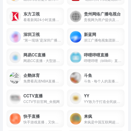
东方卫视
贵州网络广播电视台
看看新闻24小时直播流。视频直播重大事件、直播突发新闻、直播权威发布、直播电影电视剧发布并精选每日国际与国内视频新闻、社会新闻、体育新闻、娱乐 新闻、财经新闻。每天不同时段播出视频资讯、新闻评论节目，搜集论坛热点、汇聚搞笑视频，发布天气预报并可通过视频参与直播。
贵视网为用户提供及时、全面的贵州广播电视台各类资讯和视频/音频在线点播及直播服务，网站同时还建设有内容覆盖国际新闻、国内新闻、贵州省内新闻等多个方面的专业新闻频道和播客、博客、论坛等自由互动交流空间。
深圳卫视
新蓝网
“第一现场”是深圳广播电影电视集团官方客户端，突出新闻资讯、媒体服务、用户互动、数智应用四大功能，集全媒体内容集纳、产品分发、活动交互于一体，多场景应用，多维度链接智慧生活的入口，是深圳城市生活服务的移动门户和传播深圳形象的城市名片。
浙江广播电视集团新媒体，整合浙江卫视在内的18个广播电视频道的优势资源， 打造“浙江第一视频门户”，为网民提供互联网、通信网、电视网三网融合、无缝衔接的新媒体优质服务。
网易CC直播
哔哩哔哩直播
网易CC直播 - 大型游戏娱乐直播平台
哔哩哔哩（bilibili）直播，在这里看见最年轻的生活方式，学习、游戏、电竞、宅舞、唱见、绘画、美食等等应有尽有，快来捕捉你最喜欢的up主最真实的一面吧！
企鹅体育
斗鱼
免费看高清NBA直播、NFL橄榄球直播、足球直播、台球直播、CBA、欧冠意甲西甲直播同时还有国家健美冠军直播健身教你减肥练出好身材，更有高颜值美女主播解说体育赛事。
斗鱼 - 每个人的直播平台提供高清、快捷、流畅的视频直播和游戏赛事直播服务，包含英雄联盟lol直播、穿越火线cf直播、dota2直播、美女直播等各类热门游戏赛事直播和各种名家大神游戏直播，内容丰富，推送及时，带给你不一样的视听体验，一切尽在斗鱼 - 每个人的直播平台。
CCTV直播
YY
CCTV节目官网_央视网
YY致力于打造全民娱乐的互动直播平台，以多样的美女互动、优质的直播内容、极致的互动体验，满足用户音乐、舞蹈、户外等直播及绝地求生、王者荣耀等热门游戏直播的观看需求。
快手直播
来疯
快手游戏直播，又快又好的游戏直播。
来疯是中国互联网超火的视频直播平台，提供丰富精彩的视频真人生活秀。支持数万人同时在线视频直播、聊天、交友、速度流畅不卡，美女帅哥播客任你看。快来加入，一起来疯吧！