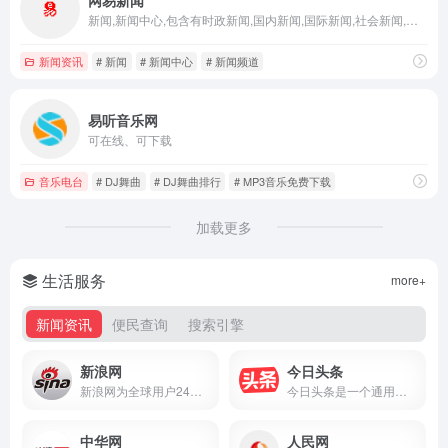
新闻,新闻中心,包含有时政新闻,国内新闻,国际新闻,社会新闻,时事评论,新闻图片,新闻专题,新闻论坛,军事,历史,的专业时事报道门户网站
新闻资讯
# 新闻
# 新闻中心
# 新闻频道
易听音乐网
可在线、可下载
音乐电台
# DJ舞曲
# DJ舞曲排行
# MP3音乐免费下载
加载更多
生活服务
more+
新闻资讯
便民查询
搜索引擎
新浪网
今日头条
新浪网为全球用户24小时提供全面及时的中文资讯，内容覆盖国内外突发新闻事件、体坛赛事、娱乐时尚、产业资讯、实用信息等，设有新闻、体育、娱乐、财经、科技、房产、汽车等30多个内容频道，同时开设博客、视频、论坛等自由互动交流空间。
今日头条是一个通用信息平台，致力于连接人与信息，让优质丰富的信息得到高效分发，让用户看见更大的世界。
中华网
人民网