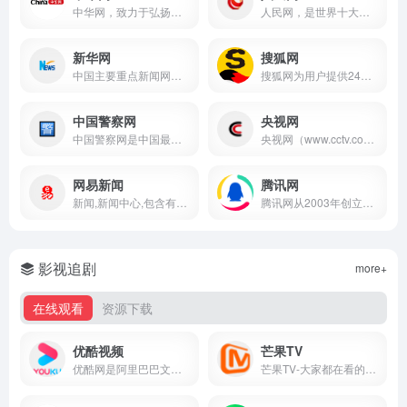
中华网，致力于弘扬中华文化，作为中国对外的一张网络名片，向全球华人展示丰富的美食，中医，书画等众多优秀的传统文化，促进国际间文化交流与理解，成为世界了解中国的重要窗口，共创全球华人的精神家园。
人民网，是世界十大报纸之一《人民日报》建设的以新闻为主的大型网上信息发布平台，也是互联网上最大的中文和多语种新闻网站之一。作为国家重点新闻网站，人民网以新闻报道的权威性、及时性、多样性和评论性为特色，在网民中树立起了“权威媒体、大众网站”的形象。
新华网
搜狐网
中国主要重点新闻网站,依托新华社遍布全球的采编网络,记者遍布世界100多个国家和地区,地方频道分布全国31个省市自治区,每天24小时同时使用6种语言滚动发稿,权威、准确、及时播发国内外重要新闻和重大突发事件,受众覆盖200多个国家和地区,发展论坛是全球知名的中文论坛。
搜狐网为用户提供24小时不间断的最新资讯，及搜索、邮件等网络服务。内容包括全球热点事件、突发新闻、时事评论、热播影视剧、体育赛事、行业动态、生活服务信息，以及论坛、博客、微博、我的搜狐等互动空间。
中国警察网
央视网
中国警察网是中国最权威的警务资讯综合门户网站，设有新闻、视频、大要案、经济犯罪预警、出入境信息、警用装备、国际警务、女警、公安文化、警察博物馆等频道，同时提供网络舆情分析、民警心理辅导等服务。
央视网（www.cctv.com）由中央广播电视总台主办，是以视频为特色的中央重点新闻网站，是央视的融合传播平台，是拥有全牌照业务资质的大型互联网文化企业。秉承“融合创新、一体发展”的理念，以新闻为龙头，以视频为重点，以用户为中心，建成“一网一端多平台多渠道”融媒体传播体系。
网易新闻
腾讯网
新闻,新闻中心,包含有时政新闻,国内新闻,国际新闻,社会新闻,时事评论,新闻图片,新闻专题,新闻论坛,军事,历史,的专业时事报道门户网站
腾讯网从2003年创立至今，已经成为集新闻信息，区域垂直生活服务、社会化媒体资讯和产品为一体的互联网媒体平台。腾讯网下设新闻、科技、财经、娱乐、体育、汽车、时尚等多个频道，充分满足用户对不同类型资讯的需求。同时专注不同领域内容，打造精品栏目，并顺应技术发展趋势，推出网络直播等创新形式，改变了用户获取资讯的方式和习惯。
影视追剧
more+
在线观看
资源下载
优酷视频
芒果TV
优酷网是阿里巴巴文化娱乐集团旗下的在线视频平台，作为阿里巴巴...
芒果TV-大家都在看的在线视频网站-热门综艺最新电影电视剧在线观看