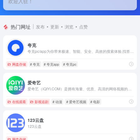
欢迎入驻！
热门网址
发布
更新
浏览
点赞
夸克
夸克pc/app为你带来极速、智能、安全、高效的搜索体验,找答案,找资料,找工具,办公,学习,工作必备应用。夸克提供浏览器搜索引擎、网盘、AI扫描王工具及小说阅读等高效功能，为你提供稳定,安全,流畅的浏览环境和优质的产品服务体验
网盘存储
# 夸克
# 夸克app
# 夸克pc
爱奇艺
爱奇艺（iQIYI.COM）是拥有海量、优质、高清的网络视频的大型视频网站，专业的网络视频播放平台。爱奇艺影视内容丰富多元，涵盖电影、电视剧、动漫、综艺、生活、音乐、搞笑、财经、军事、体育、片花、资讯、微电影、儿童、母婴、教育、科技、时尚、原创、公益、游戏、旅游、拍客、汽车、纪录片、爱奇艺自制剧等剧目。视频播放清晰流畅，操作界面简单友好，真正为用户带来“悦享品质”的在线观看体验。
在线观看
影视追剧
# 动漫
# 爱奇艺视频
# 电影
123云盘
123云盘
网盘存储