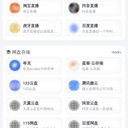
淘宝直播
抖音直播
淘宝直播
抖音直播
虎牙直播
百度直播
虎牙直播是以游戏直播为主的弹幕式互动直播平台，累计注册用户2亿，提供热门游戏直播、电竞赛事直播与游戏赛事直播，手游直播等。
百度直播是一个即时分享新知、经验、见识，陪伴用户收获与成长的直播平台。
网盘存储
more+
夸克
蓝奏·云存储
夸克pc/app为你带来极速、智能、安全、高效的搜索体验,找答案,找资料,找工具,办公,学习,工作必备应用。夸克提供浏览器搜索引擎、网盘、AI扫描王工具及小说阅读等高效功能，为你提供稳定,安全,流畅的浏览环境和优质的产品服务体验
蓝奏·云存储
123云盘
腾讯微云
123云盘
微云是腾讯公司为用户精心打造的一项智能云服务, 您可以通过微云方便地在手机和电脑之间同步文件、推送照片和传输数据。
天翼云盘
阿里云盘
天翼云盘是中国电信推出的云存储服务，为用户提供跨平台的文件存储、备份、同步及分享服务，是国内领先的免费网盘，安全、可靠、稳定、快速。天翼云盘为用户守护数据资产。
阿里云盘是一款速度快、不打扰、够安全、易于分享的个人网盘，欢迎你来体验。
115网盘
百度网盘