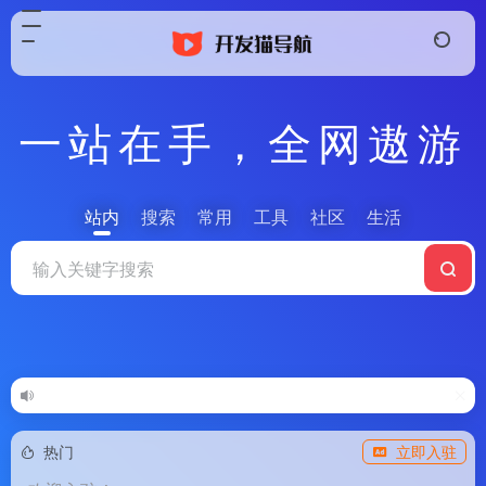
一站在手，全网遨游
站内
搜索
常用
工具
社区
生活
热门
立即入驻