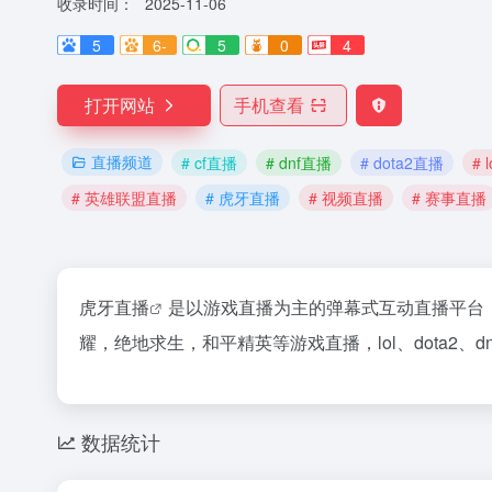
收录时间：
2025-11-06
5
6-
5
0
4
打开网站
手机查看
直播频道
# cf直播
# dnf直播
# dota2直播
# 
# 英雄联盟直播
# 虎牙直播
# 视频直播
# 赛事直播
虎牙直播
是以游戏直播为主的弹幕式互动直播平台
耀，绝地求生，和平精英等游戏直播，lol、dota2
数据统计