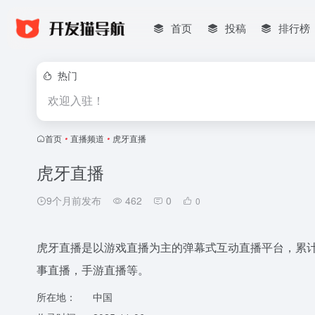
首页
投稿
排行榜
热门
欢迎入驻！
首页
•
直播频道
•
虎牙直播
虎牙直播
9个月前发布
462
0
0
虎牙直播是以游戏直播为主的弹幕式互动直播平台，累
事直播，手游直播等。
所在地：
中国