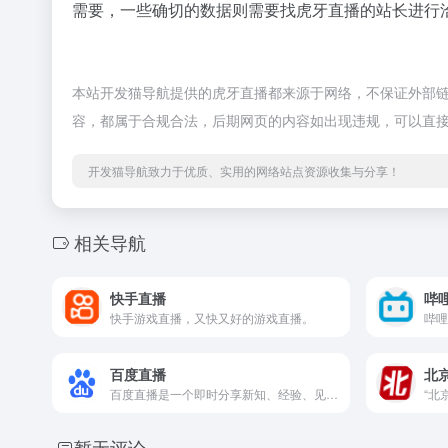
需要，一些确切的数据则需要找虎牙直播的站长进行洽
本站开发猫导航提供的虎牙直播都来源于网络，不保证外部链接
容，都属于合规合法，后期网页的内容如出现违规，可以直
开发猫导航致力于优质、实用的网络站点资源收集与分享！
相关导航
快手直播
哔
快手游戏直播，又快又好的游戏直播。
百度直播
北
百度直播是一个即时分享新知、经验、见识，陪伴用户收获与成长的直播平台。
暂无评论