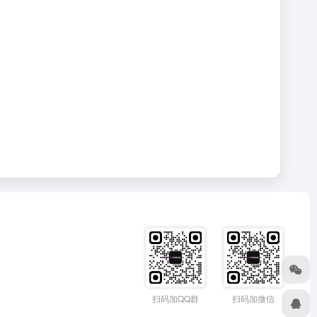
扫码加QQ群
扫码加微信