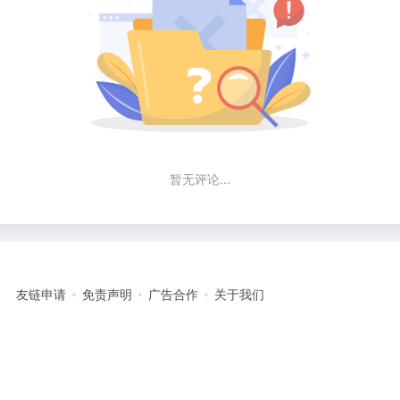
暂无评论...
友链申请
免责声明
广告合作
关于我们