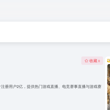
收藏
0
计注册用户2亿，提供热门游戏直播、电竞赛事直播与游戏赛