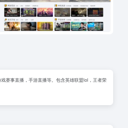
游戏赛事直播，手游直播等。包含英雄联盟lol，王者荣