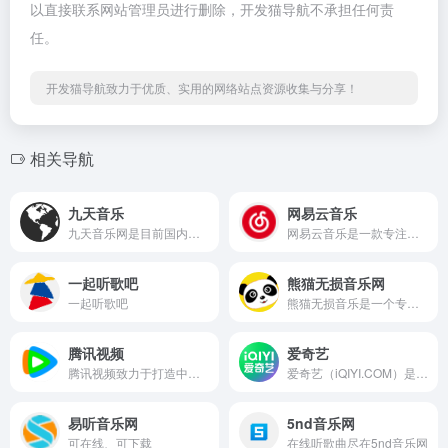
以直接联系网站管理员进行删除，开发猫导航不承担任何责
任。
开发猫导航致力于优质、实用的网络站点资源收集与分享！
相关导航
九天音乐
网易云音乐
九天音乐网是目前国内最悠久的音乐服务品牌，为用户提供高品质音乐免费试听、正版音乐下载、MV观看、唱片购买。平台汇聚了众多优质音乐人和歌手，拥有流行、民谣、电子、摇滚等十多个流派的原创音乐作品。
网易云音乐是一款专注于发现与分享的音乐产品，依托专业音乐人、DJ、好友推荐及社交功能，为用户打造全新的音乐生活。
一起听歌吧
熊猫无损音乐网
一起听歌吧
熊猫无损音乐是一个专注无损音乐下载与mp3免费下载的平台，熊猫无损音乐网为音乐爱好者提供资源分享与交流空间
腾讯视频
爱奇艺
腾讯视频致力于打造中国领先的在线视频媒体平台，以丰富的内容、极致的观看体验、便捷的登录方式、多平台无缝应用体验以及快捷分享的产品特性，主要满足用户在线观看视频的需求。
爱奇艺（iQIYI.COM）是拥有海量、优质、高清的网络视频的大型视频网站，专业的网络视频播放平台。爱奇艺影视内容丰富多元，涵盖电影、电视剧、动漫、综艺、生活、音乐、搞笑、财经、军事、体育、片花、资讯、微电影、儿童、母婴、教育、科技、时尚、原创、公益、游戏、旅游、拍客、汽车、纪录片、爱奇艺自制剧等剧目。视频播放清晰流畅，操作界面简单友好，真正为用户带来“悦享品质”的在线观看体验。
易听音乐网
5nd音乐网
可在线、可下载
在线听歌曲尽在5nd音乐网